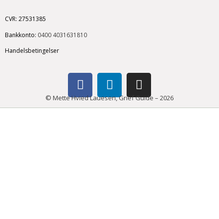
CVR: 27531385
Bankkonto:
0400
4031631810
Handelsbetingelser
© Mette Hvied Lauesen, Grief Guide – 2026