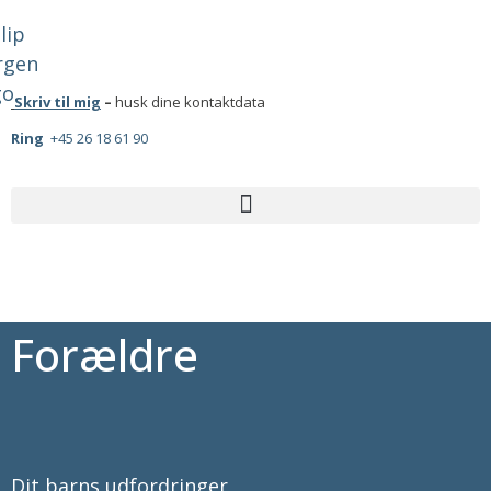
Skriv til mig
–
husk dine kontaktdata
Ring
+45 26 18 61 90
Forældre
Dit barns udfordringer