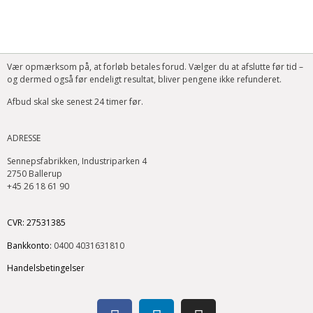
Vær opmærksom på, at forløb betales forud. Vælger du at afslutte før tid –
og dermed også før endeligt resultat, bliver pengene ikke refunderet.
Afbud skal ske senest 24 timer før.
ADRESSE
Sennepsfabrikken, Industriparken 4
2750 Ballerup
+45 26 18 61 90
CVR: 27531385
Bankkonto:
0400
4031631810
Handelsbetingelser