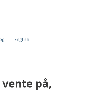
og
English
n vente på,