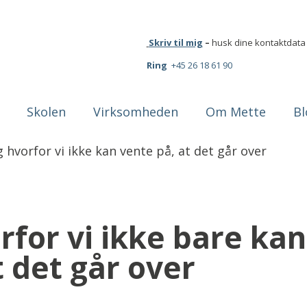
Skriv til mig
–
husk dine kontaktdata
Ring
+45 26 18 61 90
Skolen
Virksomheden
Om Mette
Bl
orfor vi ikke bare ka
t det går over