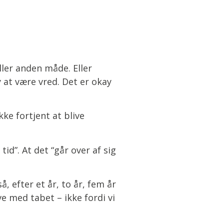
ller anden måde. Eller
 at være vred. Det er okay
ikke fortjent at blive
d”. At det “går over af sig
så, efter et år, to år, fem år
eve med tabet – ikke fordi vi