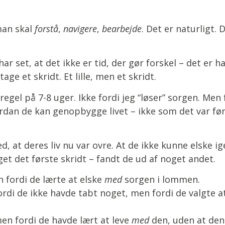
 man skal
forstå
,
navigere
,
bearbejde
. Det er naturligt.
 set, at det ikke er tid, der gør forskel – det er ha
tage et skridt. Et lille, men et skridt.
gel på 7-8 uger. Ikke fordi jeg “løser” sorgen. Men 
vordan de kan genopbygge livet – ikke som det var f
, at deres liv nu var ovre. At de ikke kunne elske ig
get det første skridt – fandt de ud af noget andet.
n fordi de lærte at elske
med
sorgen i lommen.
fordi de ikke havde tabt noget, men fordi de valgte a
men fordi de havde lært at leve
med
den, uden at den