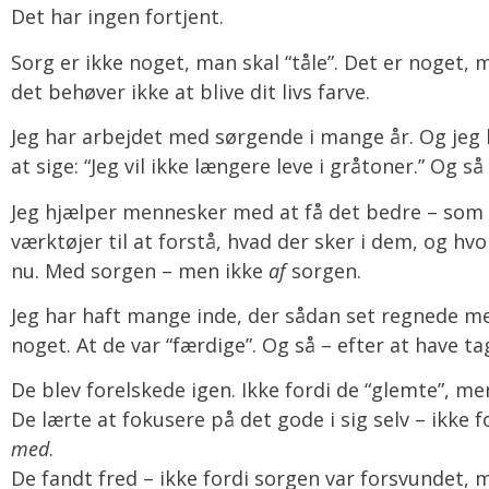
Det har ingen fortjent.
Sorg er ikke noget, man skal “tåle”. Det er noget,
det behøver ikke at blive dit livs farve.
Jeg har arbejdet med sørgende i mange år. Og jeg har
at sige: “Jeg vil ikke længere leve i gråtoner.” Og så 
Jeg hjælper mennesker med at få det bedre – som re
værktøjer til at forstå, hvad der sker i dem, og h
nu. Med sorgen – men ikke
af
sorgen.
Jeg har haft mange inde, der sådan set regnede med
noget. At de var “færdige”. Og så – efter at have ta
De blev forelskede igen. Ikke fordi de “glemte”, me
De lærte at fokusere på det gode i sig selv – ikke 
med
.
De fandt fred – ikke fordi sorgen var forsvundet, 