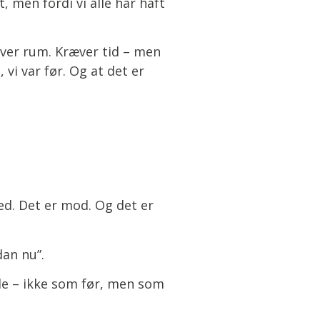
, men fordi vi alle har haft
æver rum. Kræver tid – men
 vi var før. Og at det er
ed. Det er mod. Og det er
dan nu”.
 hele – ikke som før, men som