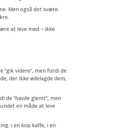
ønne. Men også det svære.
kre.
 lære at leve med – ikke
e “gik videre”, men fordi de
åde, der ikke ødelagde dem,
rdi de “havde glemt”, men
fundet en måde at leve
g: i en kop kaffe, i en